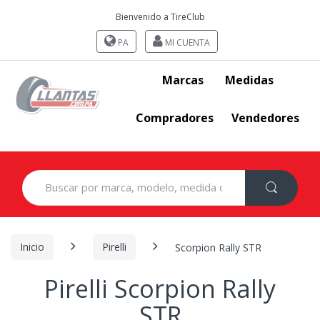
Bienvenido a TireClub
PA
MI CUENTA
Marcas
Medidas
Compradores
Vendedores
Search
for:
Inicio
Pirelli
Scorpion Rally STR
Pirelli Scorpion Rally
STR