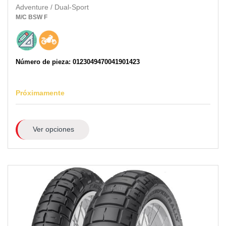
Adventure / Dual-Sport
M/C
BSW
F
Número de pieza: 0123049470041901423
Próximamente
Ver opciones