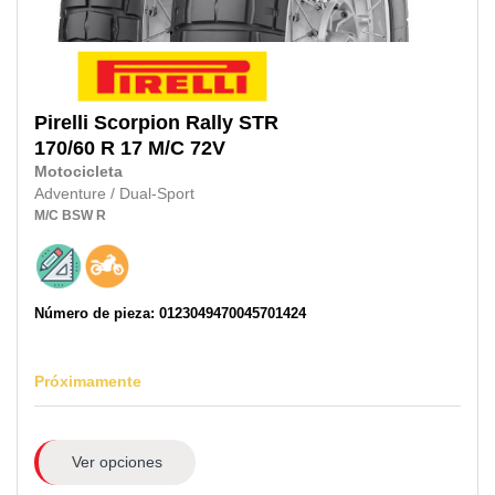
Pirelli
Scorpion Rally STR
170/60 R 17 M/C
72V
Motocicleta
Adventure / Dual-Sport
M/C
BSW
R
Número de pieza: 0123049470045701424
Próximamente
Ver opciones