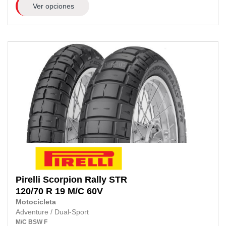
Ver opciones
Pirelli
Scorpion Rally STR
120/70 R 19 M/C
60V
Motocicleta
Adventure / Dual-Sport
M/C
BSW
F