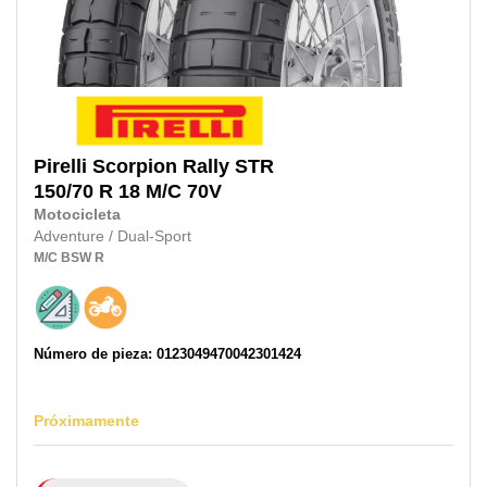
Pirelli
Scorpion Rally STR
150/70 R 18 M/C
70V
Motocicleta
Adventure / Dual-Sport
M/C
BSW
R
Número de pieza: 0123049470042301424
Próximamente