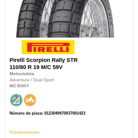
Pirelli
Scorpion Rally STR
110/80 R 19 M/C
59V
Motocicleta
Adventure / Dual-Sport
M/C
BSW
F
Número de pieza: 0123049470037001423
Próximamente