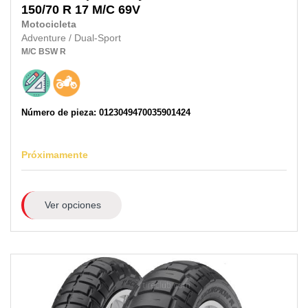
150/70 R 17 M/C
69V
Motocicleta
Adventure / Dual-Sport
M/C
BSW
R
Número de pieza: 0123049470035901424
Próximamente
Ver opciones