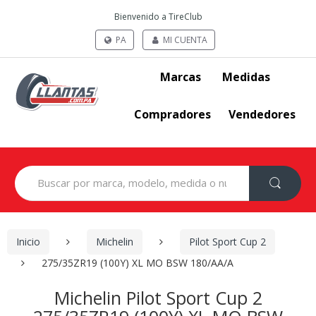
Bienvenido a TireClub
PA
MI CUENTA
Marcas
Medidas
Compradores
Vendedores
Search
for:
Inicio
Michelin
Pilot Sport Cup 2
275/35ZR19 (100Y) XL MO BSW 180/AA/A
Michelin Pilot Sport Cup 2