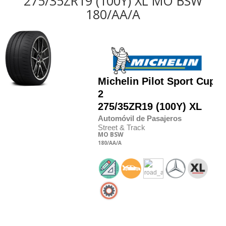
275/35ZR19 (100Y) XL MO BSW
180/AA/A
Michelin
Pilot Sport Cup
2
275/35
Z
R19 (100Y) XL
Automóvil de Pasajeros
Street & Track
MO
BSW
180
/AA
/A