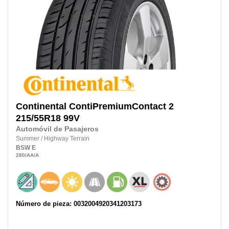
Continental
ContiPremiumContact 2
215/55R18
99V
Automóvil de Pasajeros
Summer
/
Highway Terrain
BSW
E
280
/AA
/A
Número de pieza: 0032004920341203173