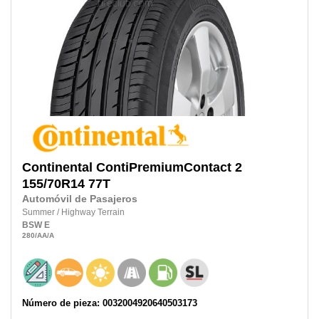
Continental
ContiPremiumContact 2
155/70R14
77T
Automóvil de Pasajeros
Summer
/
Highway Terrain
BSW
E
280
/AA
/A
Número de pieza: 0032004920640503173