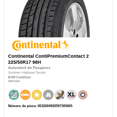
Continental
ContiPremiumContact 2
225/50R17
98H
Automóvil de Pasajeros
Summer
/
Highway Terrain
BSW
ContiSeal
280
/AA
/A
Número de pieza: 0032004920597305065