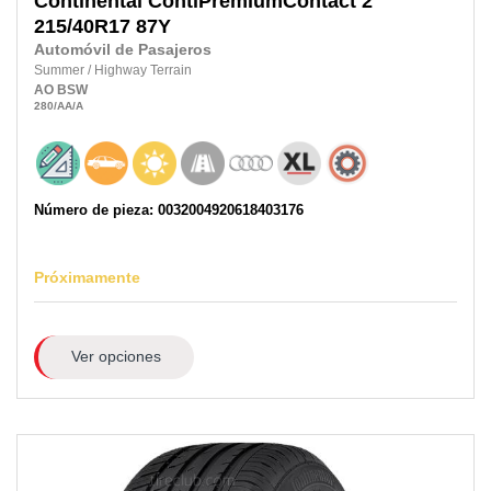
Continental
ContiPremiumContact 2
215/40R17
87Y
Automóvil de Pasajeros
Summer
/
Highway Terrain
AO
BSW
280
/AA
/A
Número de pieza: 0032004920618403176
Próximamente
Ver opciones