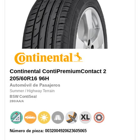
Continental
ContiPremiumContact 2
205/60R16
96H
Automóvil de Pasajeros
Summer
/
Highway Terrain
BSW
ContiSeal
280
/AA
/A
Número de pieza: 0032004920623605065