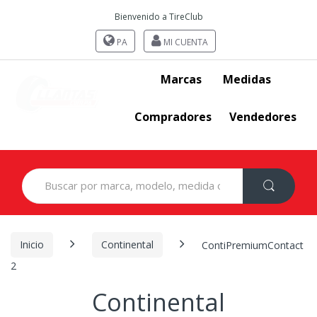
Bienvenido a TireClub
PA
MI CUENTA
Marcas
Medidas
Compradores
Vendedores
Search
for:
Inicio
Continental
ContiPremiumContact
2
Continental