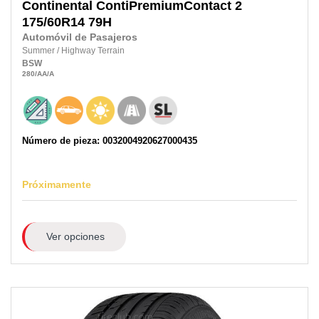
Continental
ContiPremiumContact 2
175/60R14
79H
Automóvil de Pasajeros
Summer
/
Highway Terrain
BSW
280
/AA
/A
Número de pieza: 0032004920627000435
Próximamente
Ver opciones