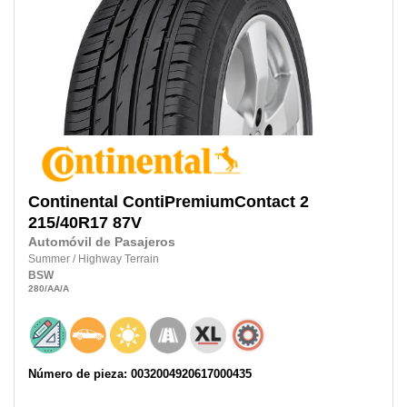
Continental
ContiPremiumContact 2
215/40R17
87V
Automóvil de Pasajeros
Summer
/
Highway Terrain
BSW
280
/AA
/A
Número de pieza: 0032004920617000435