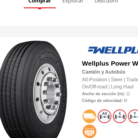
Comprar
Explorar
Descubrir
Wellplus
Power 
Camión y Autobús
All-Position
|
Steer
|
Trail
On/Off-road
|
Long Haul
Ancho de sección (in):
11
Código de velocidad:
M