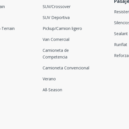
Pasaj
ain
SUV/Crossover
Resiste
SUV Deportiva
Silenci
Terrain
Pickup/Camion ligero
Sealant
Van Comercial
Runflat
Camioneta de
Reforz
Competencia
Camioneta Convencional
Verano
All-Season