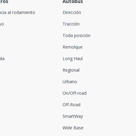
eros
Autobús
ncia al rodamiento
Dirección
oso
Tracción
Toda posición
Remolque
ada
Long Haul
Regional
Urbano
On/Off-road
Off-Road
SmartWay
Wide Base