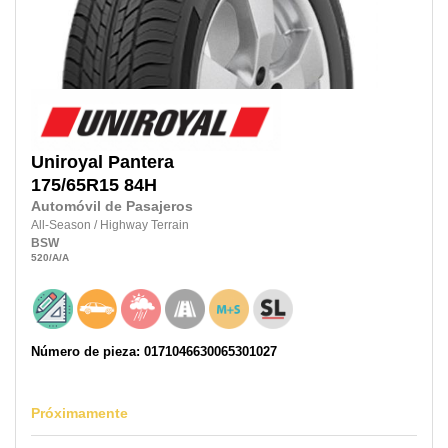
Uniroyal
Pantera
175/65R15
84H
Automóvil de Pasajeros
All-Season
/
Highway Terrain
BSW
520
/A
/A
Número de pieza: 0171046630065301027
Próximamente