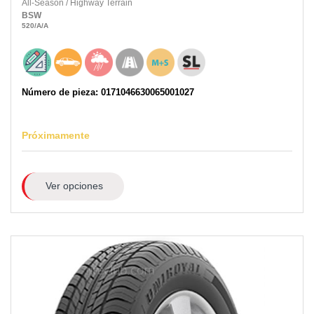
All-Season
/
Highway Terrain
BSW
520
/A
/A
Número de pieza: 0171046630065001027
Próximamente
Ver opciones