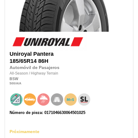
Uniroyal
Pantera
185/65R14
86H
Automóvil de Pasajeros
All-Season
/
Highway Terrain
BSW
500
/A
/A
Número de pieza: 0171046630064501025
Próximamente