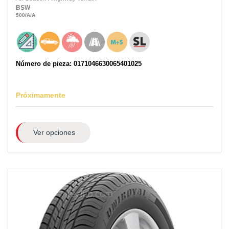
BSW
500
/A
/A
Número de pieza: 0171046630065401025
Próximamente
Ver opciones