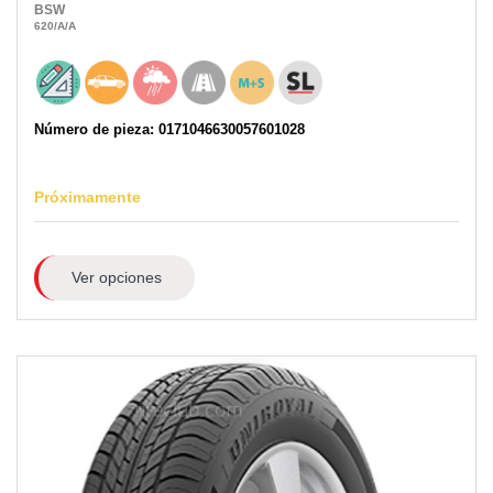
BSW
620
/A
/A
Número de pieza: 0171046630057601028
Próximamente
Ver opciones