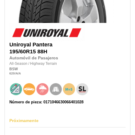
Uniroyal
Pantera
195/60R15
88H
Automóvil de Pasajeros
All-Season
/
Highway Terrain
BSW
620
/A
/A
Número de pieza: 0171046630066401028
Próximamente