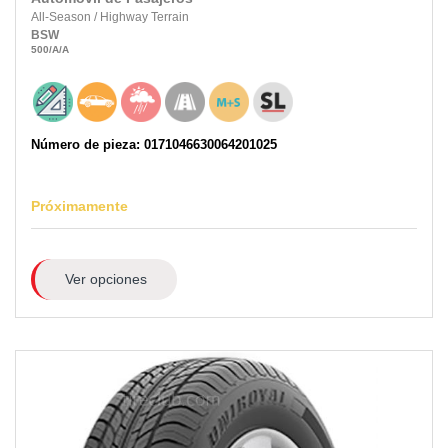
All-Season
/
Highway Terrain
BSW
500
/A
/A
Número de pieza: 0171046630064201025
Próximamente
Ver opciones