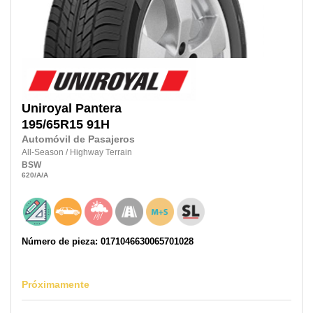
Uniroyal
Pantera
195/65R15
91H
Automóvil de Pasajeros
All-Season
/
Highway Terrain
BSW
620
/A
/A
Número de pieza: 0171046630065701028
Próximamente