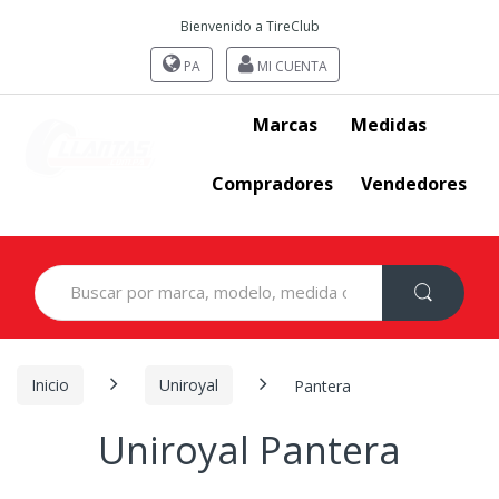
Bienvenido a TireClub
PA
MI CUENTA
Marcas
Medidas
Compradores
Vendedores
Search
for:
Inicio
Uniroyal
Pantera
Uniroyal Pantera