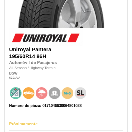
Uniroyal
Pantera
195/60R14
86H
Automóvil de Pasajeros
All-Season
/
Highway Terrain
BSW
620
/A
/A
Número de pieza: 0171046630064801028
Próximamente