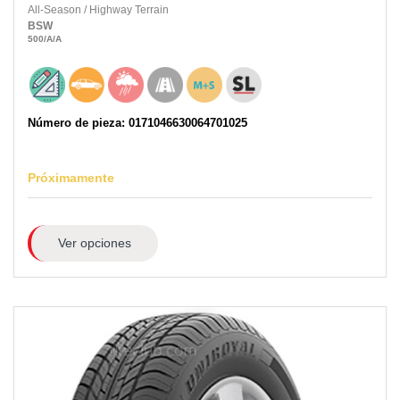
All-Season
/
Highway Terrain
BSW
500
/A
/A
Número de pieza: 0171046630064701025
Próximamente
Ver opciones