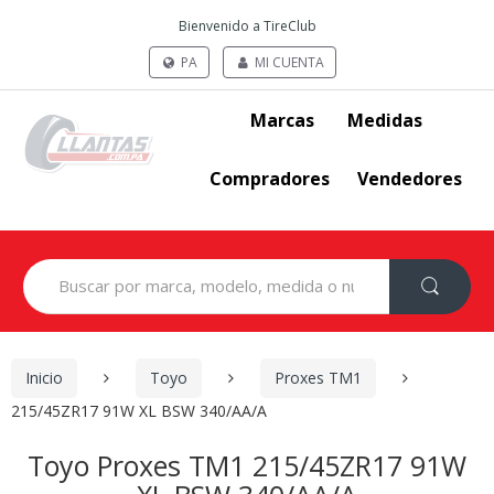
Bienvenido a TireClub
PA
MI CUENTA
Marcas
Medidas
Compradores
Vendedores
Search
for:
Inicio
Toyo
Proxes TM1
215/45ZR17 91W XL BSW 340/AA/A
Toyo Proxes TM1 215/45ZR17 91W