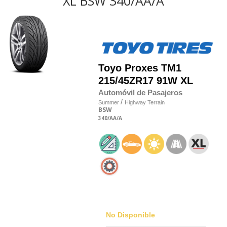
XL BSW 340/AA/A
Toyo
Proxes TM1
215/45
Z
R17 91W XL
Automóvil de Pasajeros
/
Summer
Highway Terrain
BSW
340
/AA
/A
No Disponible