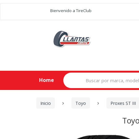
Bienvenido a TireClub
Search
Home
for:
Inicio
Toyo
Proxes ST III
Toyo