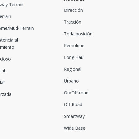
way Terrain
Dirección
Terrain
Tracción
eme/Mud-Terrain
Toda posición
stencia al
Remolque
amiento
Long Haul
ncioso
Regional
ant
Urbano
lat
On/Off-road
orzada
Off-Road
SmartWay
Wide Base