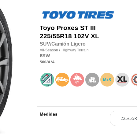
Toyo
Proxes ST III
225/55R18 102V XL
SUV/Camión Ligero
/
All-Season
Highway Terrain
BSW
500
/A
/A
Medidas