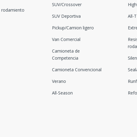
SUV/Crossover
High
l rodamiento
SUV Deportiva
All-
Pickup/Camion ligero
Extr
Van Comercial
Resi
rod
Camioneta de
Competencia
Sile
Camioneta Convencional
Seal
Verano
Runf
All-Season
Ref