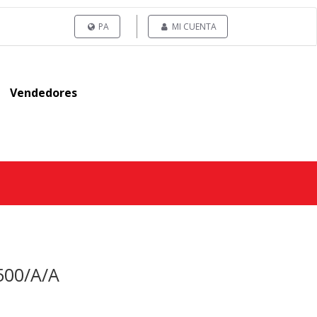
PA
MI CUENTA
Vendedores
500/A/A