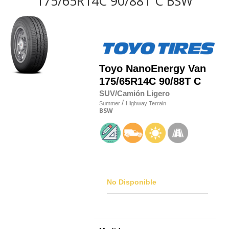
175/65R14C 90/88T C BSW
Toyo
NanoEnergy Van
175/65R14C 90/88T C
SUV/Camión Ligero
/
Summer
Highway Terrain
BSW
No Disponible