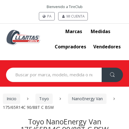
Bienvenido a TireClub
PA
MI CUENTA
Marcas
Medidas
Compradores
Vendedores
Search
for:
Inicio
Toyo
NanoEnergy Van
175/65R14C 90/88T C BSW
Toyo NanoEnergy Van