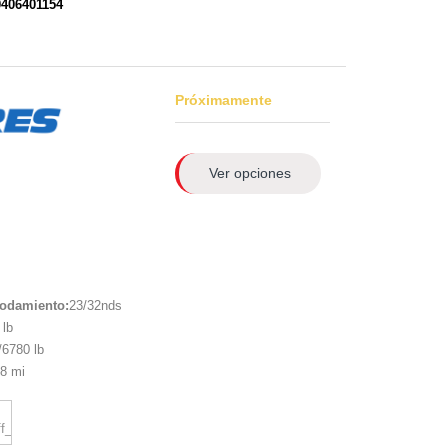
0406401154
Próximamente
Ver opciones
rodamiento:
23/32nds
lb
6780 lb
8 mi