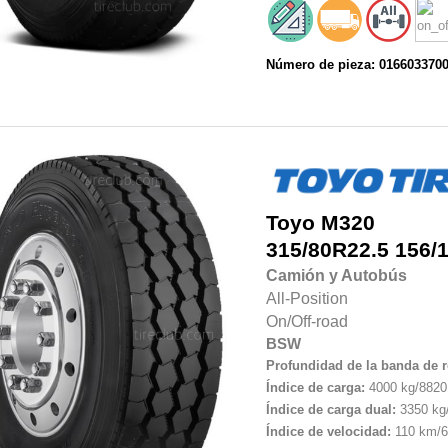
Número de pieza: 016603370
Toyo
M320
315/80R22.5
156/
Camión y Autobús
All-Position
On/Off-road
BSW
Profundidad de la banda de 
Índice de carga:
4000 kg/8820 
Índice de carga dual:
3350 kg/
Índice de velocidad:
110 km/6