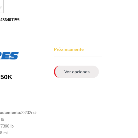
0436401155
Próximamente
Ver opciones
150K
rodamiento:
23/32nds
lb
7390 lb
8 mi