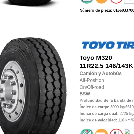
Número de pieza: 016603370
Toyo
M320
11R22.5
146/143K
Camión y Autobús
All-Position
On/Off-road
BSW
Profundidad de la banda de 
Índice de carga:
3000 kg/6610 
Índice de carga dual:
2725 kg/
Índice de velocidad:
110 km/6