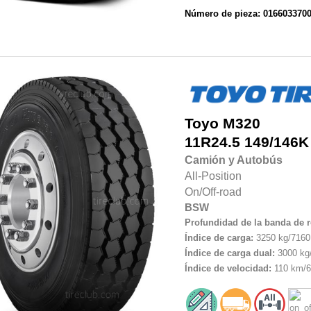
Número de pieza: 016603370
Toyo
M320
11R24.5
149/146K
Camión y Autobús
All-Position
On/Off-road
BSW
Profundidad de la banda de 
Índice de carga:
3250 kg/7160 
Índice de carga dual:
3000 kg/
Índice de velocidad:
110 km/6