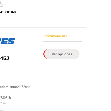
0419801168
Próximamente
Ver opciones
145J
rodamiento:
21/32nds
lb
6395 lb
2 mi