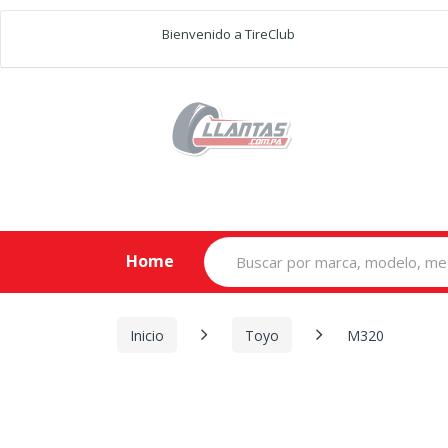
Bienvenido a TireClub
Search
Home
for:
Inicio
Toyo
M320