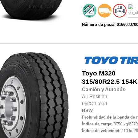
Número de pieza: 016603370
Toyo
M320
315/80R22.5
154K
Camión y Autobús
All-Position
On/Off-road
BSW
Profundidad de la banda de 
Índice de carga:
3750 kg/8270 
Índice de velocidad:
110 km/6