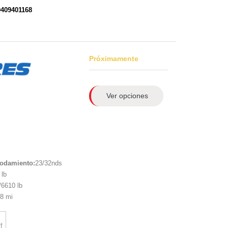
0409401168
Próximamente
Ver opciones
rodamiento:
23/32nds
lb
6610 lb
8 mi