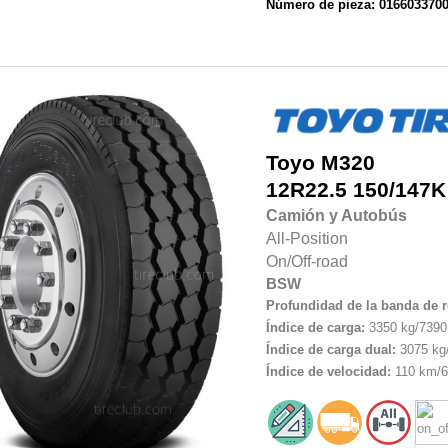
Número de pieza: 016603370
Toyo
M320
12R22.5
150/147K
Camión y Autobús
All-Position
On/Off-road
BSW
Profundidad de la banda de 
Índice de carga:
3350 kg/7390 
Índice de carga dual:
3075 kg/
Índice de velocidad:
110 km/6