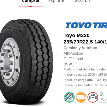
Comprar
Explorar
Descubrir
Toyo
M320
255/70R22.5
140/
Camión y Autobús
All-Position
On/Off-road
BSW
Profundidad de la banda de 
Índice de carga:
2500 kg/5510 
Índice de carga dual:
2300 kg/
Índice de velocidad:
120 km/7