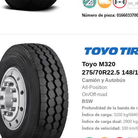
Número de pieza: 016603370
Toyo
M320
275/70R22.5
148/
Camión y Autobús
All-Position
On/Off-road
BSW
Profundidad de la banda de 
Índice de carga:
3150 kg/6940 
Índice de carga dual:
2900 kg/
Índice de velocidad:
100 km/6