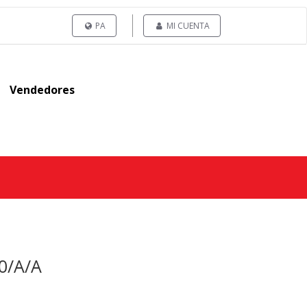
PA
MI CUENTA
Vendedores
0/A/A