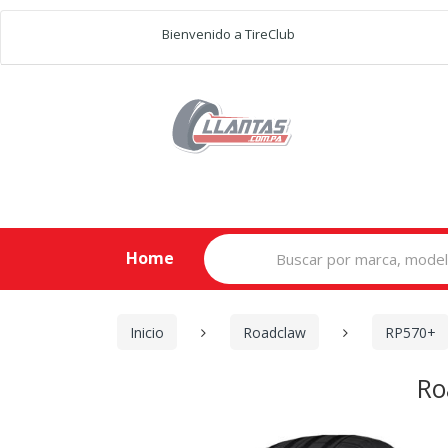
Bienvenido a TireClub
Search
Home
for:
Inicio
Roadclaw
RP570+
Ro