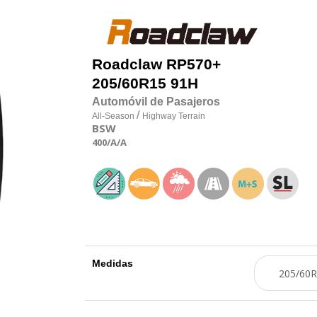
Roadclaw
RP570+
205/60R15 91H
Automóvil de Pasajeros
/
All-Season
Highway Terrain
BSW
400
/A
/A
Medidas