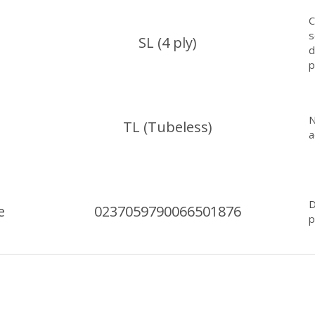
C
s
SL (4 ply)
d
p
N
TL (Tubeless)
a
D
e
0237059790066501876
p