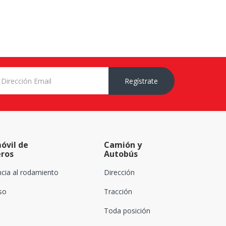
Regístrate
óvil de
Camión y
eros
Autobús
ncia al rodamiento
Dirección
oso
Tracción
Toda posición