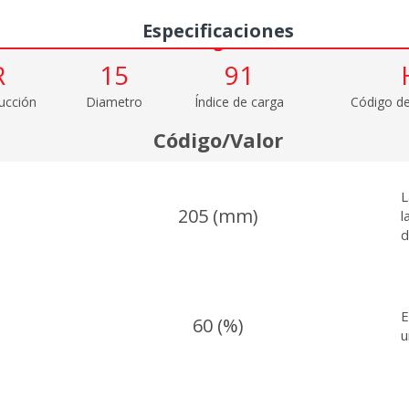
Especificaciones
R
15
91
ucción
Diametro
Índice de carga
Código de
Código/Valor
L
205 (mm)
l
d
E
60 (%)
u