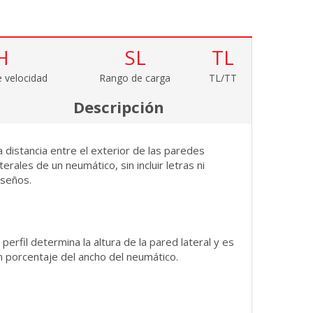
H
SL
TL
 velocidad
Rango de carga
TL/TT
Descripción
a distancia entre el exterior de las paredes
aterales de un neumático, sin incluir letras ni
iseños.
l perfil determina la altura de la pared lateral y es
n porcentaje del ancho del neumático.