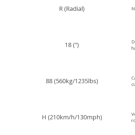
R (Radial)
N
D
18 (")
h
C
88 (560kg/1235lbs)
c
V
H (210km/h/130mph)
r