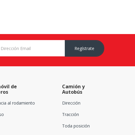
Regístrate
óvil de
Camión y
eros
Autobús
ncia al rodamiento
Dirección
oso
Tracción
Toda posición