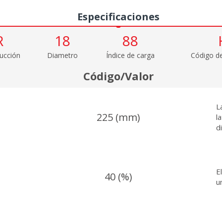
Especificaciones
R
18
88
ucción
Diametro
Índice de carga
Código de
Código/Valor
L
225 (mm)
l
d
E
40 (%)
u