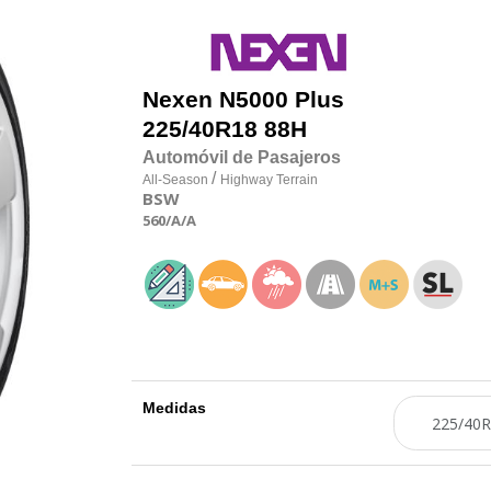
Nexen
N5000 Plus
225/40R18 88H
Automóvil de Pasajeros
/
All-Season
Highway Terrain
BSW
560
/A
/A
Medidas