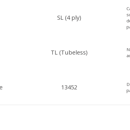
C
s
SL (4 ply)
d
p
N
TL (Tubeless)
a
D
e
13452
p