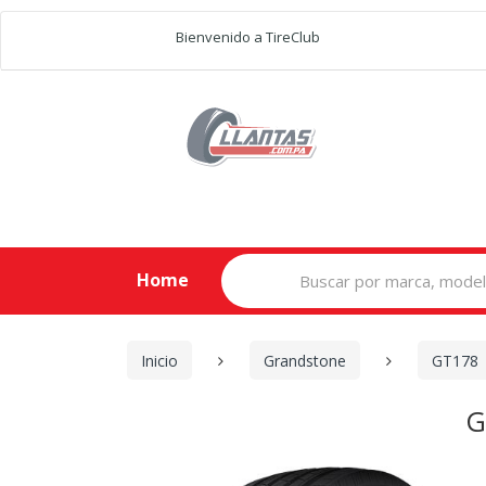
Bienvenido a TireClub
Search
Home
for:
Inicio
Grandstone
GT178
G