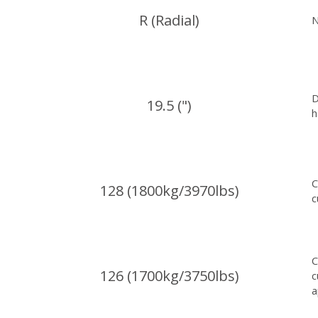
R (Radial)
N
D
19.5 (")
h
C
128 (1800kg/3970lbs)
c
C
126 (1700kg/3750lbs)
c
a