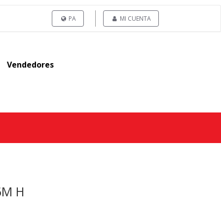
PA
MI CUENTA
Vendedores
6M H