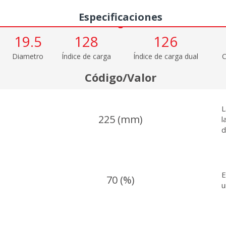
Medidas
Especificaciones
19.5
128
126
Diametro
Índice de carga
Índice de carga dual
C
Código/Valor
L
225 (mm)
l
d
E
70 (%)
u