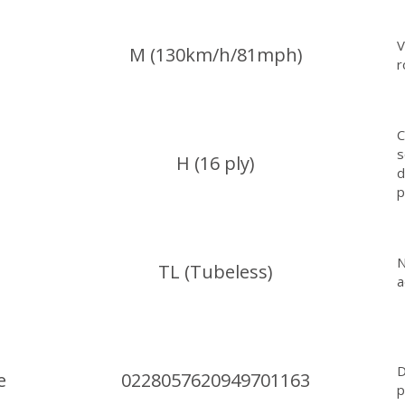
V
M (130km/h/81mph)
r
C
s
H (16 ply)
d
p
N
TL (Tubeless)
a
D
e
0228057620949701163
p