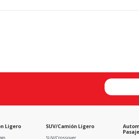
n Ligero
SUV/Camión Ligero
Autom
Pasaj
ain
SUV/Crossover