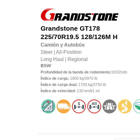
Grandstone
GT178
225/70R19.5 128/126M H
Camión y Autobús
Steer |
All-Position
Long Haul |
Regional
BSW
Profundidad de la banda de rodamiento:
16/32nds
Índice de carga:
1800 kg/3970 lb
Índice de carga dual:
1700 kg/3750 lb
Índice de velocidad:
130 km/81 mi