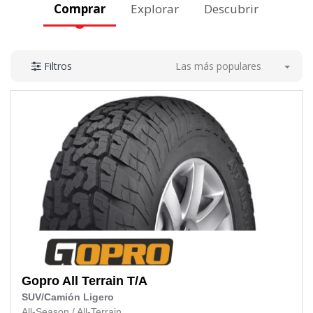
Comprar
Explorar
Descubrir
Las más populares
Filtros
Gopro
All Terrain T/A
SUV/Camión Ligero
All-Season
/
All-Terrain