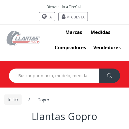
Bienvenido a TireClub
PA
MI CUENTA
Marcas
Medidas
Compradores
Vendedores
Search
for:
Inicio
Gopro
Llantas Gopro