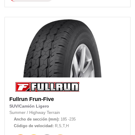
Fullrun
Frun-Five
SUV/Camión Ligero
Summer
/
Highway Terrain
Ancho de sección (mm):
185 -235
Código de velocidad:
R,S,T,H