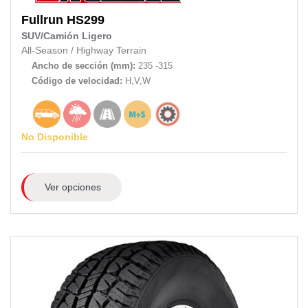
Fullrun
HS299
SUV/Camión Ligero
All-Season
/
Highway Terrain
Ancho de sección (mm):
235 -315
Código de velocidad:
H,V,W
No Disponible
Ver opciones