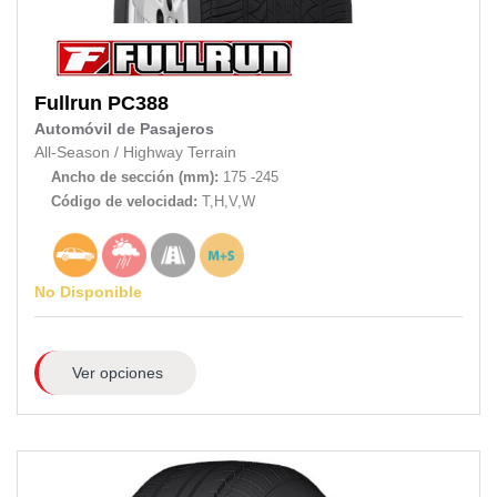
Fullrun
PC388
Automóvil de Pasajeros
All-Season
/
Highway Terrain
Ancho de sección (mm):
175 -245
Código de velocidad:
T,H,V,W
No Disponible
Ver opciones