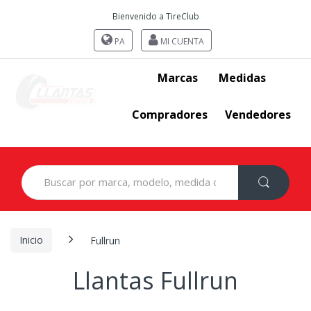
Bienvenido a TireClub
PA
MI CUENTA
Marcas
Medidas
Compradores
Vendedores
Search
for:
Inicio
Fullrun
Llantas Fullrun