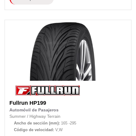
Fullrun
HP199
Automóvil de Pasajeros
Summer
/
Highway Terrain
Ancho de sección (mm):
165 -295
Código de velocidad:
V,W