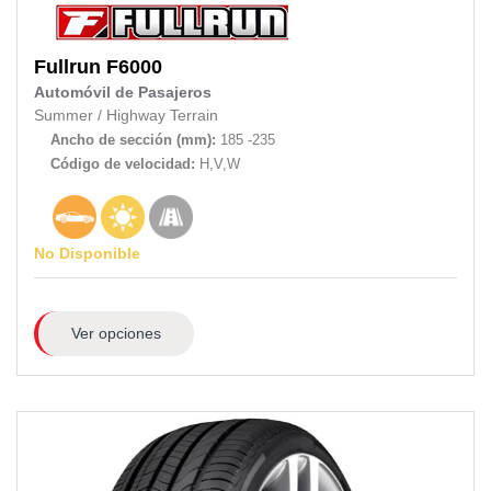
Fullrun
F6000
Automóvil de Pasajeros
Summer
/
Highway Terrain
Ancho de sección (mm):
185 -235
Código de velocidad:
H,V,W
No Disponible
Ver opciones