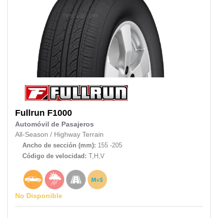
Fullrun
F1000
Automóvil de Pasajeros
All-Season
/
Highway Terrain
Ancho de sección (mm):
155 -205
Código de velocidad:
T,H,V
No Disponible