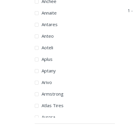
Anchee
1 -
Annaite
Antares
Anteo
Aoteli
Aplus
Aptany
Arivo
Armstrong
Atlas Tires
Aurora
Austone