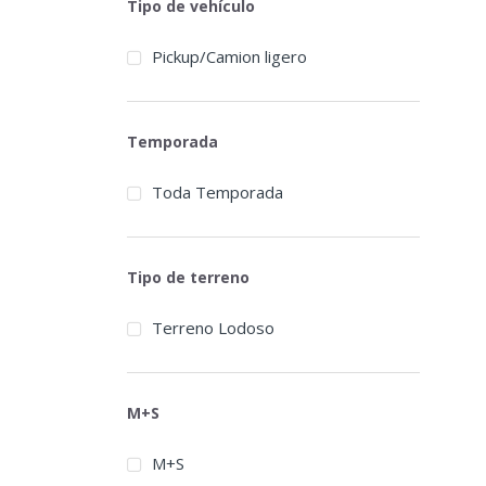
Tipo de vehículo
Autogrip
Pickup/Camion ligero
Barum
BFGoodrich
Temporada
BlackArrow
Toda Temporada
Blackhawk
Blacklion
Tipo de terreno
Bridgestone
Broadpeak
Terreno Lodoso
Cachland
Carbon
M+S
Centara
M+S