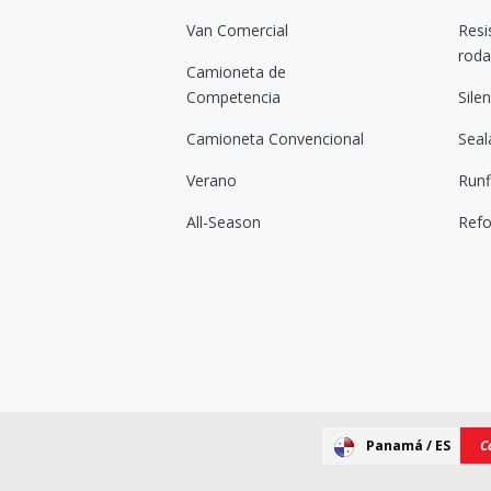
Van Comercial
Resi
rod
Camioneta de
Competencia
Sile
Camioneta Convencional
Seal
Verano
Runf
All-Season
Ref
Panamá / ES
C