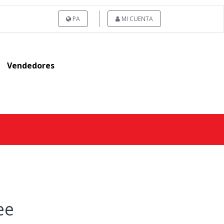
PA
MI CUENTA
Vendedores
ee