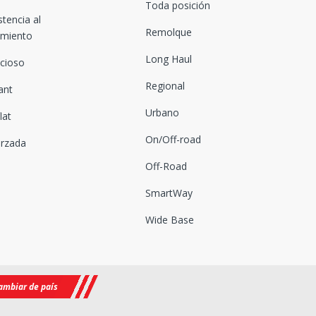
Toda posición
stencia al
Remolque
amiento
Long Haul
ncioso
Regional
ant
Urbano
lat
On/Off-road
orzada
Off-Road
SmartWay
Wide Base
ambiar de país