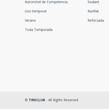
Automóvil de Competencia
Sealant
DRC
Uso temporal
Runflat
DSTAR
Verano
Reforzada
Duhow
Toda Temporada
Dunlop
Duraturn
Durun
Euzkadi
Falken
Farroad
Federal
©
TIRECLUB
- All Rights Reserved
Firemax