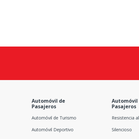
Chengshan
Comforser
Compasal
Continental
Cooper
Davanti
Deestone
Delinte
Dextero
Automóvil de
Automóvil
Pasajeros
Pasajeros
Dick Cepek
Automóvil de Turismo
Resistencia a
Doubleking
Automóvil Deportivo
Silencioso
Dovroad