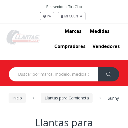
Bienvenido a TireClub
PA
MI CUENTA
Marcas
Medidas
Compradores
Vendedores
Search
for:
Inicio
Llantas para Camioneta
Sunny
Llantas para