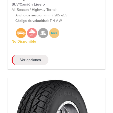
SUV/Camión Ligero
All-Season
/
Highway Terrain
Ancho de sección (mm):
205 -285
Código de velocidad:
T,H,V,W
No Disponible
Ver opciones