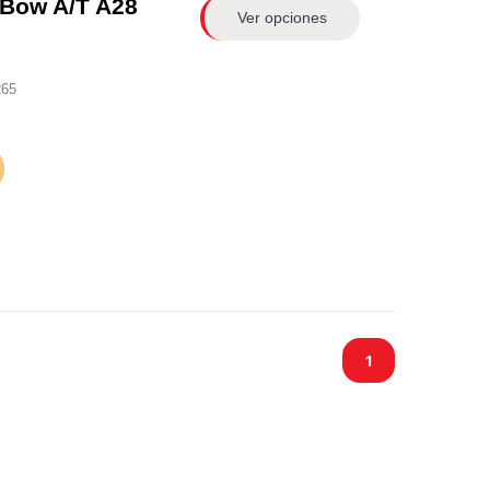
 Bow A/T A28
Ver opciones
265
1