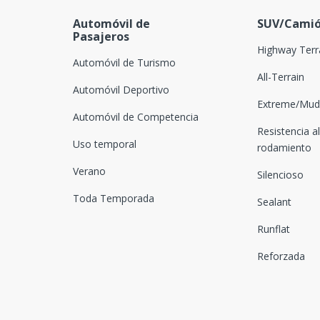
Dovroad
Automóvil de
SUV/Camió
Pasajeros
DRC
Highway Terr
Automóvil de Turismo
DSTAR
All-Terrain
Automóvil Deportivo
Duhow
Extreme/Mud-
Automóvil de Competencia
Dunlop
Resistencia al
Uso temporal
rodamiento
Duraturn
Verano
Silencioso
Durun
Toda Temporada
Sealant
Euzkadi
Runflat
Falken
Reforzada
Farroad
Federal