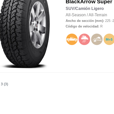
BlackArrow
Super
SUV/Camión Ligero
All-Season
/
All-Terrain
Ancho de sección (mm):
225 -
Código de velocidad:
R
 3 (3)