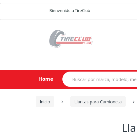
Bienvenido a TireClub
Search
Home
for:
Inicio
Llantas para Camioneta
Ll