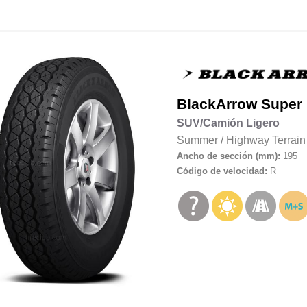
BlackArrow
Super
SUV/Camión Ligero
Summer
/
Highway Terrain
Ancho de sección (mm):
195
Código de velocidad:
R