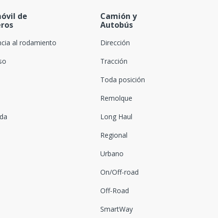
óvil de
Camión y
eros
Autobús
ncia al rodamiento
Dirección
oso
Tracción
Toda posición
Remolque
ada
Long Haul
Regional
Urbano
On/Off-road
Off-Road
SmartWay