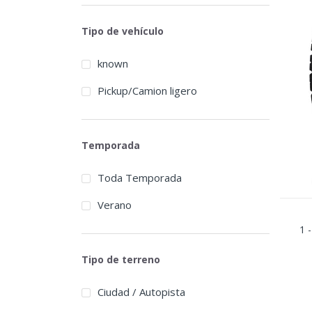
Austone
Tipo de vehículo
Autogrip
known
Barum
Pickup/Camion ligero
BFGoodrich
BlackArrow
Temporada
Blackhawk
Toda Temporada
Blacklion
Verano
Bridgestone
1 -
Broadpeak
Tipo de terreno
Cachland
Carbon
Ciudad / Autopista