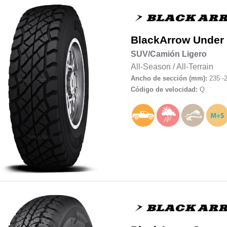
BlackArrow
Under
SUV/Camión Ligero
All-Season
/
All-Terrain
Ancho de sección (mm):
235 -
Código de velocidad:
Q