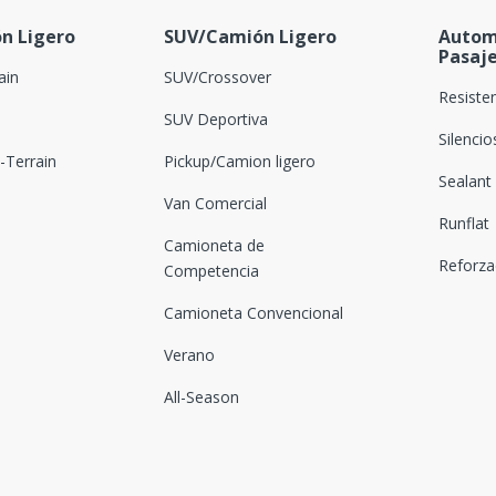
n Ligero
SUV/Camión Ligero
Autom
Pasaj
ain
SUV/Crossover
Resiste
SUV Deportiva
Silenci
Terrain
Pickup/Camion ligero
Sealant
Van Comercial
Runflat
Camioneta de
Reforz
Competencia
Camioneta Convencional
Verano
All-Season