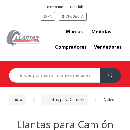
Bienvenido a TireClub
PA
MI CUENTA
Marcas
Medidas
Compradores
Vendedores
Search
for:
Inicio
Llantas para Camión
Aulice
Llantas para Camión