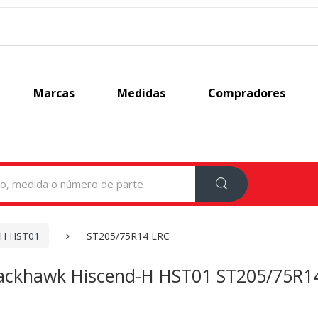
Marcas
Medidas
Compradores
-H HST01
ST205/75R14 LRC
ackhawk Hiscend-H HST01 ST205/75R1