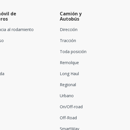
óvil de
Camión y
eros
Autobús
ncia al rodamiento
Dirección
oso
Tracción
Toda posición
Remolque
ada
Long Haul
Regional
Urbano
On/Off-road
Off-Road
SmartWay