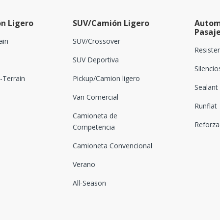
n Ligero
SUV/Camión Ligero
Autom
Pasaj
ain
SUV/Crossover
Resiste
SUV Deportiva
Silenci
Terrain
Pickup/Camion ligero
Sealant
Van Comercial
Runflat
Camioneta de
Reforz
Competencia
Camioneta Convencional
Verano
All-Season