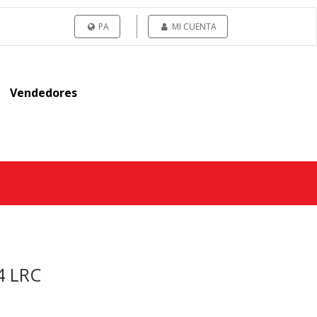
PA
MI CUENTA
Vendedores
4 LRC