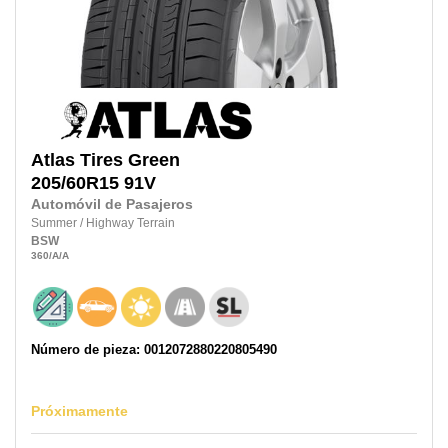
Atlas Tires
Green
205/60R15
91V
Automóvil de Pasajeros
Summer
/
Highway Terrain
BSW
360
/A
/A
Número de pieza: 0012072880220805490
Próximamente