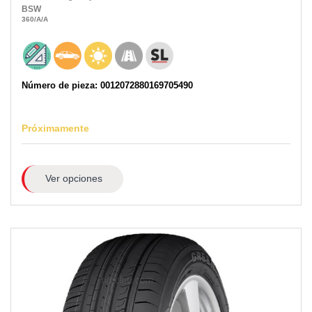
BSW
360
/A
/A
Número de pieza: 0012072880169705490
Próximamente
Ver opciones