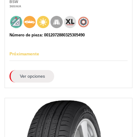
BSW
360
/A
/A
Número de pieza: 0012072880325305490
Próximamente
Ver opciones