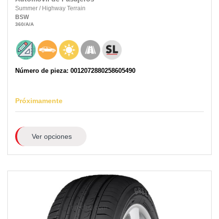
Summer
/
Highway Terrain
BSW
360
/A
/A
Número de pieza: 0012072880258605490
Próximamente
Ver opciones