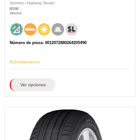
Summer
/
Highway Terrain
BSW
360
/A
/A
Número de pieza: 0012072880264205490
Próximamente
Ver opciones