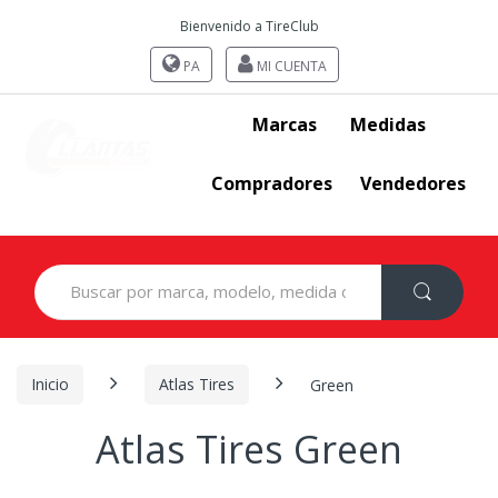
Bienvenido a TireClub
PA
MI CUENTA
Marcas
Medidas
Compradores
Vendedores
Search
for:
Inicio
Atlas Tires
Green
Atlas Tires Green