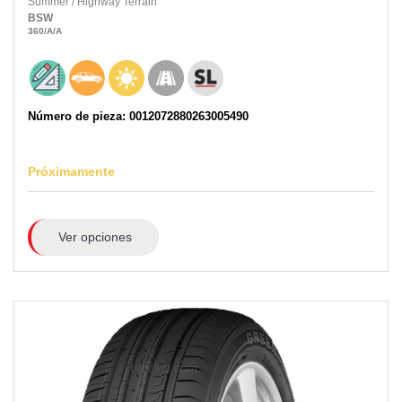
Summer
/
Highway Terrain
BSW
360
/A
/A
Número de pieza: 0012072880263005490
Próximamente
Ver opciones