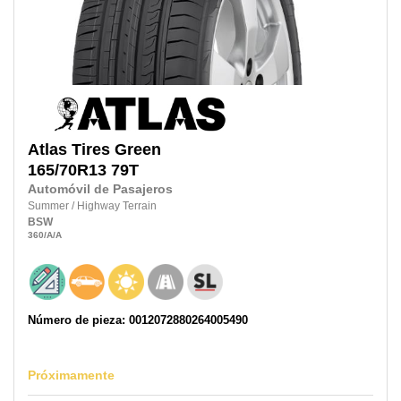
Atlas Tires
Green
165/70R13
79T
Automóvil de Pasajeros
Summer
/
Highway Terrain
BSW
360
/A
/A
Número de pieza: 0012072880264005490
Próximamente