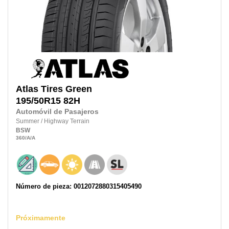
Atlas Tires
Green
195/50R15
82H
Automóvil de Pasajeros
Summer
/
Highway Terrain
BSW
360
/A
/A
Número de pieza: 0012072880315405490
Próximamente