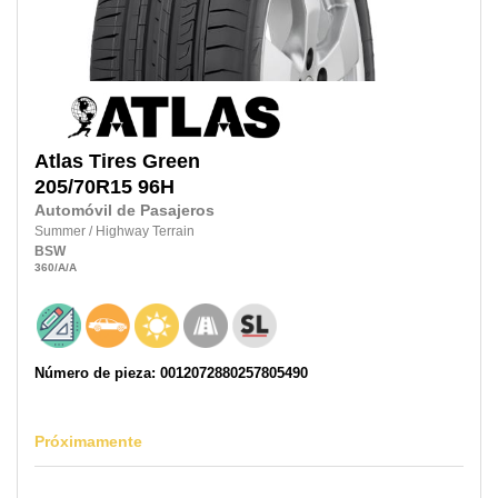
Atlas Tires
Green
205/70R15
96H
Automóvil de Pasajeros
Summer
/
Highway Terrain
BSW
360
/A
/A
Número de pieza: 0012072880257805490
Próximamente