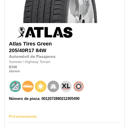
Atlas Tires
Green
205/40R17
84W
Automóvil de Pasajeros
Summer
/
Highway Terrain
BSW
360
/A
/A
Número de pieza: 0012072880211905490
Próximamente